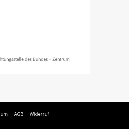
chtungsstelle des Bundes – Zentrum
sum
AGB
Widerruf