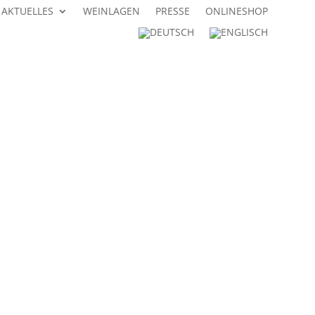
AKTUELLES
WEINLAGEN
PRESSE
ONLINESHOP
| Tel. 06321 / 660 71 |
weingut@stolleis.com
|
|