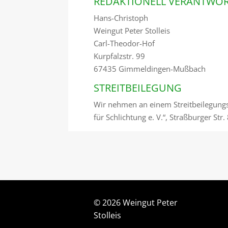
REDAKTIONELL VERANTWOR
Hans-Christoph
Weingut Peter Stolleis
Carl-Theodor-Hof
Kurpfalzstr. 99
67435 Gimmeldingen-Mußbach
STREITBEILEGUNG
Wir nehmen an einem Streitbeilegungs
für Schlichtung e. V.“, Straßburger Str
©
2026 Weingut Peter
Stolleis