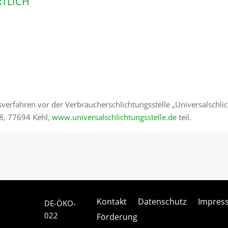
TLICH
verfahren vor der Verbraucherschlichtungsstelle „Universalschli
. 8, 77694 Kehl,
www.universalschlichtungsstelle.de
teil.
Kontakt
Datenschutz
Impres
DE-ÖKO-
022
Förderung