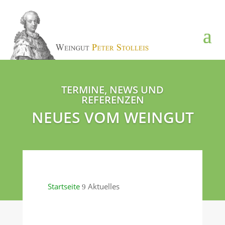
TERMINE, NEWS UND
REFERENZEN
NEUES VOM WEINGUT
Startseite
Aktuelles
9