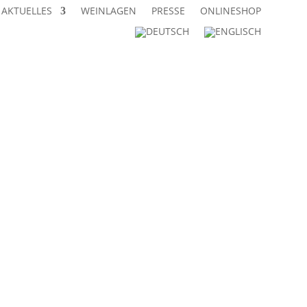
AKTUELLES
WEINLAGEN
PRESSE
ONLINESHOP
 | Tel. 06321 / 660 71 |
weingut@stolleis.com
|
|