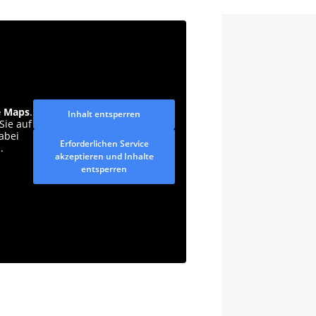
e Maps
.
Inhalt entsperren
Sie auf
dabei
Erforderlichen Service
.
akzeptieren und Inhalte
entsperren